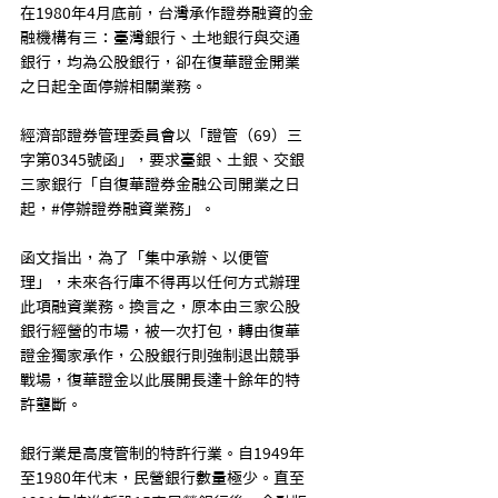
在1980年4月底前，台灣承作證券融資的金
融機構有三：臺灣銀行、土地銀行與交通
銀行，均為公股銀行，卻在復華證金開業
之日起全面停辦相關業務。
經濟部證券管理委員會以「證管（69）三
字第0345號函」，要求臺銀、土銀、交銀
三家銀行「自復華證券金融公司開業之日
起，#停辦證券融資業務」。
函文指出，為了「集中承辦、以便管
理」，未來各行庫不得再以任何方式辦理
此項融資業務。換言之，原本由三家公股
銀行經營的市場，被一次打包，轉由復華
證金獨家承作，公股銀行則強制退出競爭
戰場，復華證金以此展開長達十餘年的特
許壟斷。
銀行業是高度管制的特許行業。自1949年
至1980年代末，民營銀行數量極少。直至