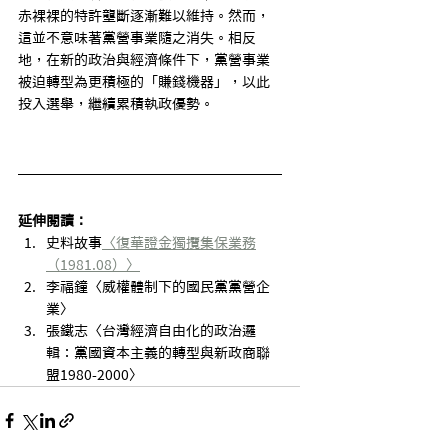
赤裸裸的特許壟斷逐漸難以維持。然而，
這並不意味著黨營事業隨之消失。相反
地，在新的政治與經濟條件下，黨營事業
被迫轉型為更積極的「賺錢機器」，以此
投入選舉，繼續累積執政優勢。
延伸閱讀：
史料故事
〈復華證金獨攬集保業務
（1981.08）〉
李福鐘〈威權體制下的國民黨黨營企
業〉
張鐵志〈台灣經濟自由化的政治邏
輯：黨國資本主義的轉型與新政商聯
盟1980-2000〉