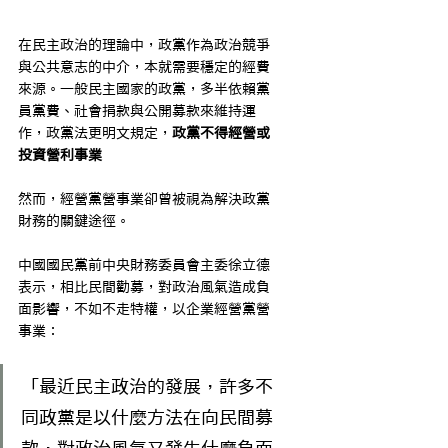
在民主政治的理論中，政黨作為政治競爭
與公共意志的中介，本就需要穩定的經費
來源。一般民主國家的政黨，多半依賴黨
員黨費、社會捐款與公開募款來維持運
作，政黨法更明文規定，
政黨不得經營或
投資營利事業
然而，經營黨營事業卻曾被視為解決政黨
財務的關鍵途徑。
中國國民黨前中央財務委員會主委徐立德
表示，相比民間勸募，對政治風氣造成負
面影響，不如不走特權，以企業經營黨營
事業：
「最近民主政治的發展，許多不
同政黨是以什麼方法在向民間募