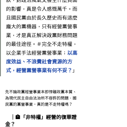
款，對政治風氣又發生什麼負面
的影響，真是令人感慨萬千。而
且國民黨由於長久歷史而有這麼
龐大的黨機器，只有經營黨營事
業，才是真正解決政黨財務問題
的最佳途徑。＃完全不走特權，
以企業手法經營黨營事業；
以高
度效益、不浪費社會資源的方
式，經營黨營事業有何不妥？
」
先不論政黨經營事業本即悖離政黨本質、
為現代民主自由法治所不容許的問題．國
民黨的黨營事業，真的是不走特權嗎？
　｜🏦「非特權」經營的復華證
金？