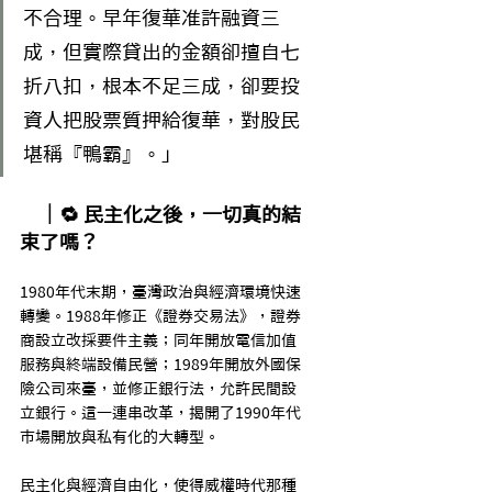
不合理。早年復華准許融資三
成，但實際貸出的金額卻擅自七
折八扣，根本不足三成，卻要投
資人把股票質押給復華，對股民
堪稱『鴨霸』。」
　｜🔁 民主化之後，一切真的結
束了嗎？
1980年代末期，臺灣政治與經濟環境快速
轉變。1988年修正《證券交易法》，證券
商設立改採要件主義；同年開放電信加值
服務與終端設備民營；1989年開放外國保
險公司來臺，並修正銀行法，允許民間設
立銀行。這一連串改革，揭開了1990年代
市場開放與私有化的大轉型。
民主化與經濟自由化，使得威權時代那種