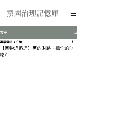
​黨國治理記憶庫
文章
讀畢需時 3 分鐘
【黨物追追追】黨的財路，擋你的財
路?