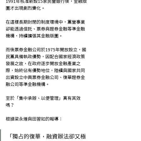
1991年核准新設15家民營銀行後，金融版
圖才出現劇烈變化。
在這樣長期封閉的制度環境中，黨營事業
卻能透過信託、票券與證券金融等準金融
機構，持續擴張其金融版圖。
而後票券金融公司於1975年開放設立，國
民黨具備執政優勢，因配合國家經濟政策
發展之故，在政府逐步開放金融產業之
際，始終佔有優勢地位，陸續與國家共同
出資設立中興票券金融公司、復華證券金
融公司等準金融機構。
至於「集中承辦、以便管理」真有其效
嗎？
根據梁永煌與田習如的報導：
「獨占的復華，融資辦法卻又極