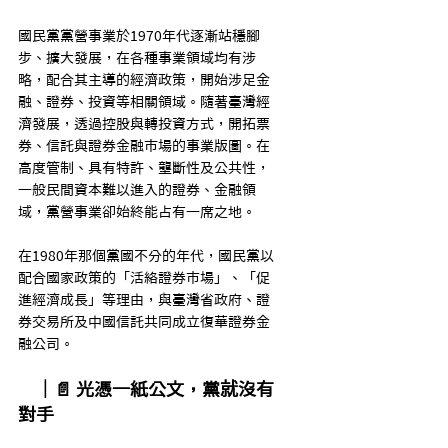
國民黨黨營事業於1970年代逐漸站穩腳
步、擴大發展，在各種事業領域均有涉
略，配合其主導的經濟政策，開始涉足金
融、證券、投資等相關領域。隨著臺灣經
濟發展，透過控股與轉投資方式，開拓票
券、信託與證券金融市場的事業版圖。在
高度管制、具有特許、壟斷性及公共性，
一般民間資本難以進入的證券、金融領
域，黨營事業卻始終能占有一席之地。
在1980年那個黨國不分的年代，國民黨以
配合國家政策的「活絡證券市場」、「促
進經濟成長」等理由，與臺灣省政府、證
券交易所及中國信託共同成立復華證券金
融公司。
｜📄 光憑一紙公文，黨就沒有
對手