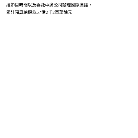
播節目時間以及委託中廣公司辦理國際廣播，
累計預算總額為57億2千2百萬餘元
（5,722,131,272）。各年分布詳如下圖：