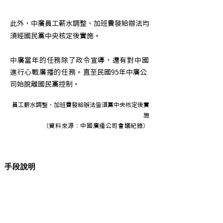
此外，中廣員工薪水調整、加班費發給辦法均
須經國民黨中央核定後實施。
中廣當年的任務除了政令宣導，還有對中國
進行心戰廣播的任務。
直至民國95年中廣公
司始脫離國民黨控制。
員工薪水調整、加班費發給辦法皆須黨中央核定後實
施
（​資料來源：中國廣播公司會議紀錄）
手段說明