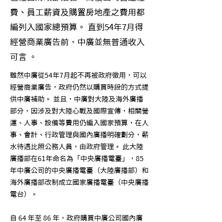
費、員工薪資及購置房地產之費用都
編列入國家總預算。 直到54年7月得
經營商業廣告前，中廣並無普通收入
可言 。
雖然中廣從54年7月起不再被政府徵用，可以
經營商業廣告，政府仍然以購買時段的方式提
供中廣補助。 並且，中廣對大陸及海外廣播
部分，因涉及對大陸心戰及國際宣傳，相關營
運、人事、設備等費用仍編入國家預算，在人
事、會計、行政管理與國內廣播明確劃分，薪
水待遇比照公務人員，由政府管理。 此大陸
廣播部在61年命名為「中央廣播電臺」，85
年中廣公司的中央廣播電臺（大陸廣播部）和
海外廣播部改制成立國家廣播電臺（中央廣播
電台）。
自 64 年至 86 年，政府購買中廣公司國內廣