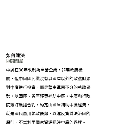
如何違法
​國家補助
中廣在36年改制為黨營企業，非屬政府機
關，但中國國民黨沒有以國庫以外的政黨財源
對中廣進行投資，而是藉由黨國不分的執政優
勢，以國庫、省庫經費補助中廣。中廣和行政
院簽訂廣播合約，約定由國庫補助中廣經費，
就是國民黨用執政優勢，以違反實質法治國的
原則，不當利用國家資源挹注中廣的過程。