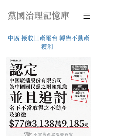
​黨國治理記憶庫
​中廣 接收日產電台 轉售不動產
獲利