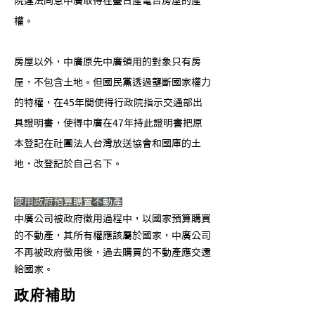
院違法同意中廣取得在臺日產電台房屋的產
權。
房屋以外，中廣原先中廣領用的對象只有房
屋，不包含土地。但國民黨透過壟斷國家權力
的特權，在45年間使得行政院指示交通部出
具證明書，使得中廣在47年持此證明書把原
本登記在社團法人台灣放送協會和國庫的土
地，改登記於自己名下。
使用政府預算購置不動產
​中廣公司被政府徵用過程中，以國家預算購買
的不動產，其所有權應該屬於國家，中廣公司
不再被政府徵用後，過去購買的不動產應交還
給國家。
政府補助