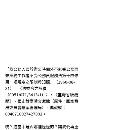
「為公務人員於辦公時間外不影響公務而
兼黨務工作者不受公務員服務法第十四修
第一項規定之限制希知照」（1960-08-
31），〈法規令之解釋
（0051/071/3413/1）〉，《臺灣省級機
關》，國史館臺灣文獻館（原件：國家發
展委員會檔案管理局），典藏號：
0040710027427002。
咦？這當中是否哪裡怪怪的？讓我們再重