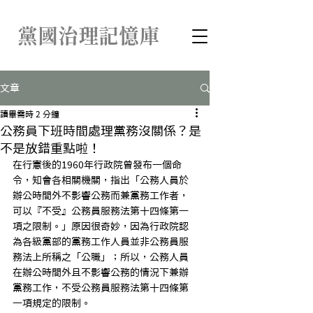
​黨國治理記憶庫
文章
讀畢需時 2 分鐘
公務員下班時間處理黨務沒關係？是
不是放錯重點啦！
在行憲後的1960年行政院曾發布一個命
令，知會各相關機關，指出「公務人員於
辦公時間外不影響公務而兼黨務工作者，
可以『不受』公務員服務法第十四條第一
項之限制。」原因很奇妙，因為行政院認
為各級黨部的黨務工作人員並非公務員服
務法上所稱之「公職」；所以，公務人員
在辦公時間外且不影響公務的情況下兼辦
黨務工作，不受公務員服務法第十四條第
一項規定的限制。