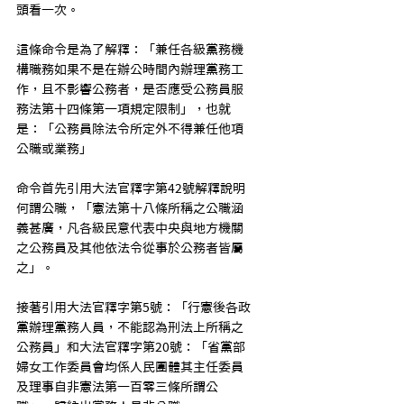
頭看一次。
這條命令是為了解釋：「兼任各級黨務機
構職務如果不是在辦公時間內辦理黨務工
作，且不影響公務者，是否應受公務員服
務法第十四條第一項規定限制」，也就
是：「公務員除法令所定外不得兼任他項
公職或業務」
命令首先引用大法官釋字第42號解釋說明
何謂公職，「憲法第十八條所稱之公職涵
義甚廣，凡各級民意代表中央與地方機關
之公務員及其他依法令從事於公務者皆屬
之」。
接著引用大法官釋字第5號：「行憲後各政
黨辦理黨務人員，不能認為刑法上所稱之
公務員」和大法官釋字第20號：「省黨部
婦女工作委員會均係人民團體其主任委員
及理事自非憲法第一百零三條所謂公