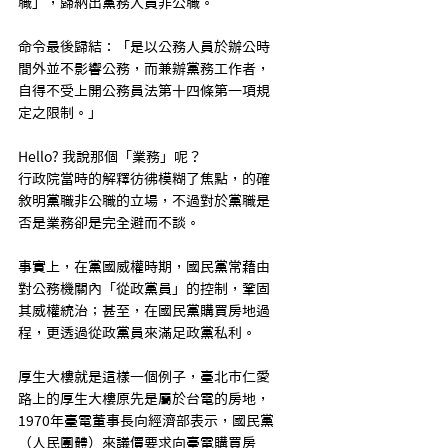
職」，歸納出黨務人員非公職。
命令最後歸結：「是以公務人員於辦公時
間外並不影響公務，而兼辦黨務工作者，
自得不受上開公務員法第十四條第一項規
定之限制。」
Hello? 我說那個「業務」呢？
行政院當時的解釋彷彿模糊了焦點，的確
敘明黨職非公職的立場，不過對於黨職是
否是業務卻是完全避而不談。
事實上，在黨國威權時期，國民黨常藉由
對公務機關內「從政黨員」的控制，鞏固
其威權統治；甚至，在國民黨購買房地過
程，更透過從政黨員來滿足政黨私利。
厚生大樓就是這樣一個例子，臺北市仁愛
路上的厚生大樓原先是屬於台電的房地，
1970年臺電董事長向經濟部表示，國民黨
（人民團體）來議價要求向臺電購買房