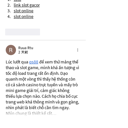
link slot gacor
slot online
slot online
按讚
回覆
Ruua Rtu
2 天前
Lúc lướt qua 
qs88
 để xem thử mảng thể 
thao và slot game, mình khá ấn tượng vì 
tốc độ load trang rất ổn định. Dạo 
quanh một vòng thì thấy hệ thống còn 
có cả sảnh casino trực tuyến và mấy trò 
mini game giải trí, cảm giác không 
thiếu lựa chọn nào. Cách họ chia bố cục 
trang web khá thông minh và gọn gàng, 
nhìn phát là biết chỗ cần tìm ngay. 
Nhìn chung là thiết kế rất…
顯示更多