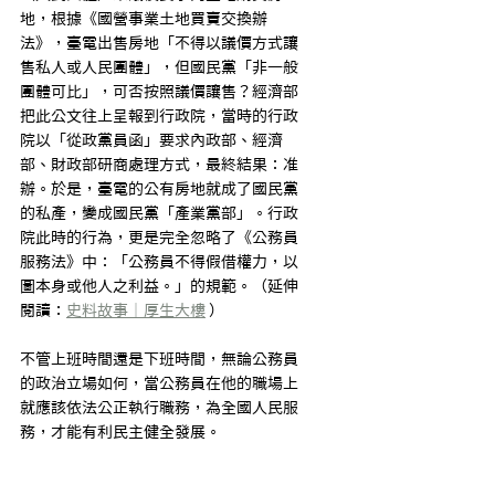
地，根據《國營事業土地買賣交換辦
法》，臺電出售房地「不得以議價方式讓
售私人或人民團體」，但國民黨「非一般
團體可比」，可否按照議價讓售？經濟部
把此公文往上呈報到行政院，當時的行政
院以「從政黨員函」要求內政部、經濟
部、財政部研商處理方式，最終結果：准
辦。於是，臺電的公有房地就成了國民黨
的私產，變成國民黨「產業黨部」。行政
院此時的行為，更是完全忽略了《公務員
服務法》中：「公務員不得假借權力，以
圖本身或他人之利益。」的規範。（延伸
閱讀：
史料故事｜厚生大樓
 ）
不管上班時間還是下班時間，無論公務員
的政治立場如何，當公務員在他的職場上
就應該依法公正執行職務，為全國人民服
務，才能有利民主健全發展。