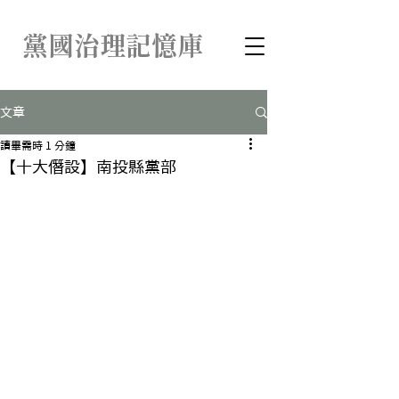
​黨國治理記憶庫
文章
讀畢需時 1 分鐘
【十大僭設】南投縣黨部