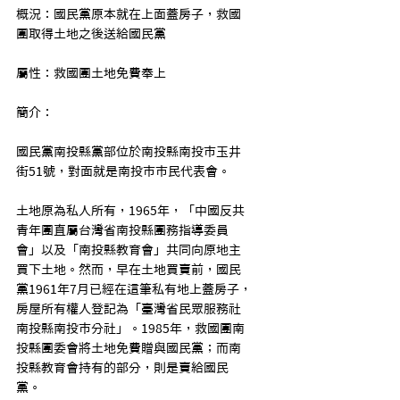
概況：國民黨原本就在上面蓋房子，救國
團取得土地之後送給國民黨
屬性：救國團土地免費奉上
簡介：
國民黨南投縣黨部位於南投縣南投市玉井
街51號，對面就是南投市市民代表會。
土地原為私人所有，1965年，「中國反共
青年團直屬台灣省南投縣團務指導委員
會」以及「南投縣教育會」共同向原地主
買下土地。然而，早在土地買賣前，國民
黨1961年7月已經在這筆私有地上蓋房子，
房屋所有權人登記為「臺灣省民眾服務社
南投縣南投市分社」。1985年，救國團南
投縣團委會將土地免費贈與國民黨；而南
投縣教育會持有的部分，則是賣給國民
黨。