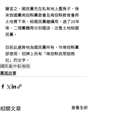
簡言之，國民黨先在私有地上蓋房子，後
來救國團南投縣團委會及南投縣教育會將
土地買下來，給國民黨繼續用，過了20年
後，二個團體再分別贈送、出售土地給國
民黨。
目前此處房地為國民黨所有，作南投縣黨
部使用，招牌上另有「南投縣民眾服務
社」的文字。
國民黨
中影
南投
黨國故事
查看全部
相關文章