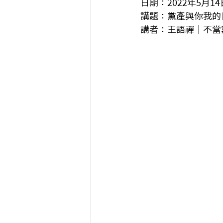
日期：2022年5月1
講題：
黨產與你我的
講者：王語禪｜不當