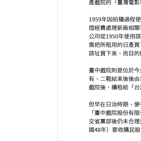
產戲院的「臺灣電影
1959年因拍攝過
措經費處理新廠相關
公司從1950年使
需把所租用的日產買
該址買下來，而目的
臺中戲院則是位於今
有，二戰結束後後由
戲院後，續租給「台
但早在日治時期，便
「臺中戲院股份有限
交省黨部後仍未合理
國48年）要收購民