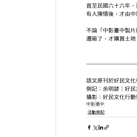
直至民國六十六年，
有人陳情後，才由中
不論「中影臺中製片
遷廠了，才購買土地
該文原刊於好民文化
側記：余明諺｜好民
攝影：好民文化行動
中影
臺中
活動側記