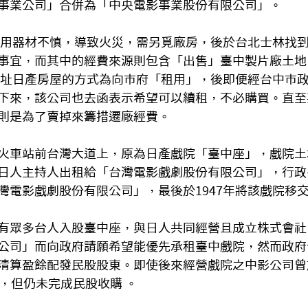
事業公司」合併為「中央電影事業股份有限公司」。
程使用器材不慎，導致火災，需另覓廠房，後於台北士林找
事宜，而其中的經費來源則包含「出售」臺中製片廠土地
用該址日產房屋的方式為向市府「租用」，後即便經台中市
下來，該公司也去函表示希望可以續租，不必購買。直至
則是為了賣掉來籌措遷廠經費。
火車站前台灣大道上，原為日產戲院「臺中座」，戲院土
日人主持人出租給「台灣電影戲劇股份有限公司」，行政
灣電影戲劇股份有限公司」，最後於1947年將該戲院移
有眾多台人入股臺中座，與日人共同經營且成立株式會社
公司」而向政府請願希望能優先承租臺中戲院，然而政府
清算盈餘配發民股股東。即使後來經營戲院之中影公司曾
股，但仍未完成民股收購 。