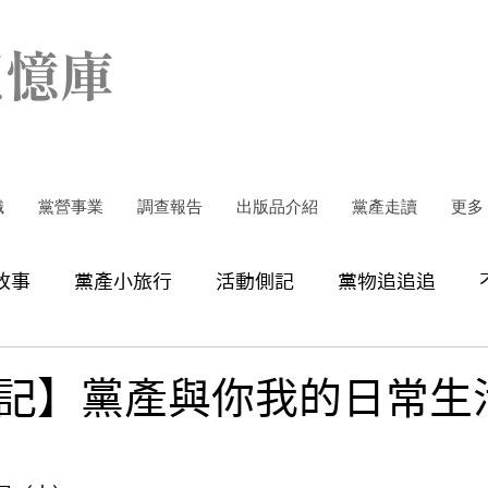
記憶庫
織
黨營事業
調查報告
出版品介紹
黨產走讀
更多
故事
黨產小旅行
活動側記
黨物追追追
記】黨產與你我的日常生