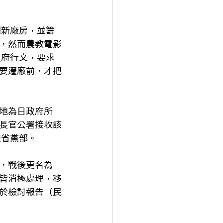
到新廠房，並籌
，然而農教電影
政府行文，要求
要遷廠前，才把
地為日政府所
長官公署接收該
交省黨部。
，戰後更名為
皆消極處理，移
於檢討報告（民