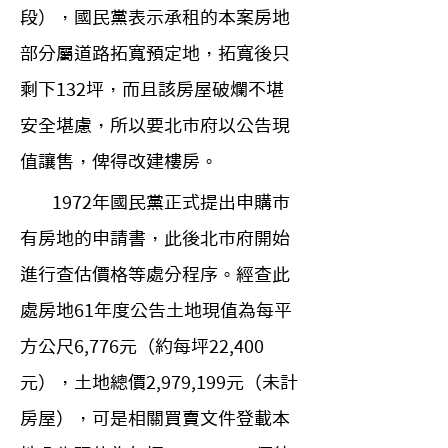
段），國民黨表示承租的本案房地
部分屬道路拓寬預定地，拓寬後只
剩下132坪，而且該房屋破爛不堪
安全堪慮，所以要北市府以公告現
值讓售，俾得改建樓房。
        1972年國民黨正式提出申購市
有房地的申請書，此後北市府開始
進行查估價格等處分程序。經查此
處房地61年度公告土地現值為每平
方公尺6,776元（約每坪22,400
元），土地總價2,979,199元（未計
房屋），可是相關買賣文件登載本