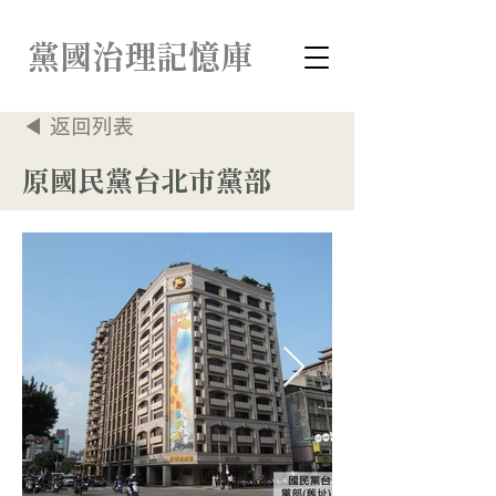
​黨國治理記憶庫
◀ 返回列表
原國民黨台北市黨部