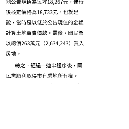
地公告現值為每坪18,267元，優待
後核定價格為18,733元。也就是
說，當時是以低於公告現值的金額
計算土地買賣價款。最後，國民黨
以總價263萬元（2,634,243）買入
房地。
        總之，經過一連串程序後，國
民黨順利取得市有房地所有權。
1981年再買入30平方公尺私有地
後，於1985年新建一棟12層樓建
物，此後作為台北市黨部使用。
2003年國民黨再將房地賣給長頸鹿
文化事業，據報載售價約5億元。