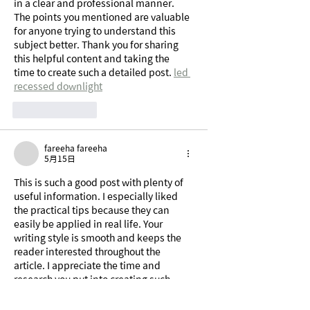
in a clear and professional manner. 
The points you mentioned are valuable 
for anyone trying to understand this 
subject better. Thank you for sharing 
this helpful content and taking the 
time to create such a detailed post. 
led 
recessed downlight
按讚
回覆
fareeha fareeha
5月15日
This is such a good post with plenty of 
useful information. I especially liked 
the practical tips because they can 
easily be applied in real life. Your 
writing style is smooth and keeps the 
reader interested throughout the 
article. I appreciate the time and 
research you put into creating such 
high-quality content for your audience.  
whitsunday jet ski tours