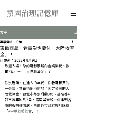
​黨國治理記憶庫
文章
讀畢需時 1 分鐘
東徵西拿，看電影也要付「大陸救濟
金」！
已更新：
2022年8月9日
歡迎入場！您的電影票錢內含娛樂稅、教
育捐及
⋯⋯
「大陸救濟金」？
你沒看錯，在過去的年代，你看電影買的
一張票，其實悄悄地附加了固定金額的大
陸救濟金：台北市每票附勸3角、基隆等4
縣市每票附勸2角，隨同娛樂稅一併繳到各
市的稅捐稽徵處，再由各市政府按月匯給
「
#中華救助總會
」！