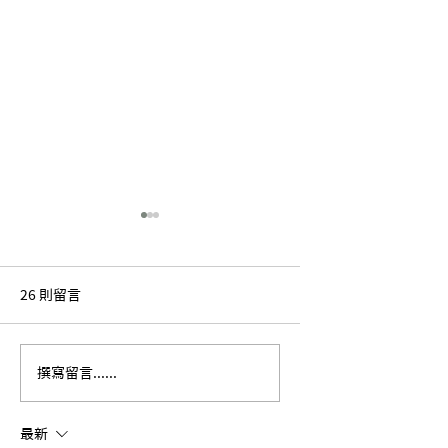
26 則留言
【黨產小旅行】屏東戲
【黨產小旅行】高
撰寫留言......
院
電影館
最新