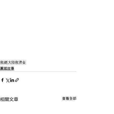
救總
大陸救濟金
黨國故事
查看全部
相關文章