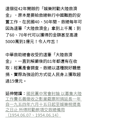
這個從42年開辦的「娛樂附勸大陸救濟
金」，原本是要給救總執行中國難胞的安
置工作，在民國40、50年間，救總每年可
因為這筆「大陸救濟金」拿到上千萬；到
了60、70年代可以獲得的金額甚至高達
5000萬到1億元！令人咋舌！
中華救助總會收受的這筆「大陸救濟
金」，一直到解嚴後的81年都還有在收
取；經黨產會調查，救總以這種說好聽是
捐、實際為強迫的方式從人民身上獲取超
過15億元。
延伸閱讀：
國民黨中常會討論 以募集大陸
工作費名義徵收之影業戲票附捐延長一年 
自一九五四年六月十五日起至娛樂稅提高
之日止 所得附勸款項交救總備用
（1954.06.07、1954.06.14）