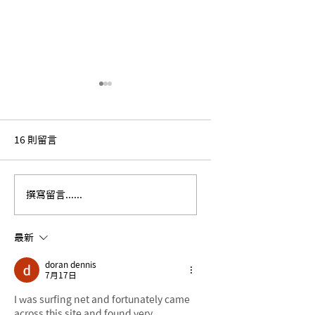
16 則留言
【黨產雜學校】 桃園縣
【黨產雜學校】本
撰寫留言......
黨部蓋介壽堂應該誰出
題：超級變色龍—
錢？
眾服務社到底是誰
最新
doran dennis
7月17日
I was surfing net and fortunately came 
across this site and found very 