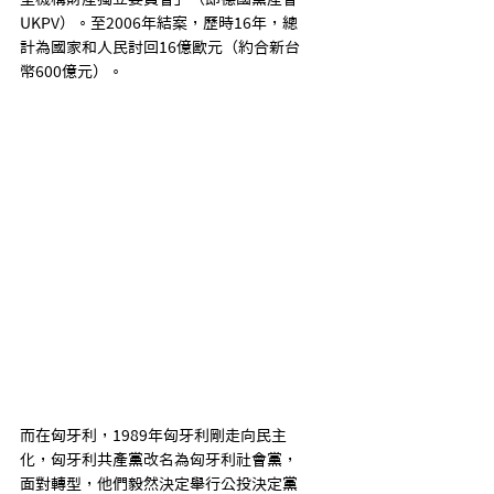
UKPV）。至2006年結案，歷時16年，總
計為國家和人民討回16億歐元（約合新台
幣600億元）。
而在匈牙利，1989年匈牙利剛走向民主
化，匈牙利共產黨改名為匈牙利社會黨，
面對轉型，他們毅然決定舉行公投決定黨