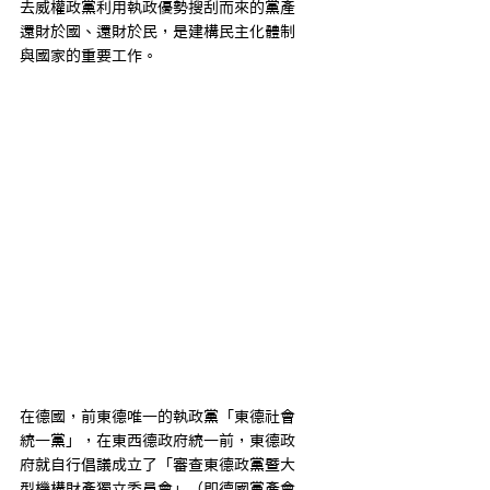
去威權政黨利用執政優勢搜刮而來的黨產
還財於國、還財於民，是建構民主化體制
與國家的重要工作。
在德國，前東德唯一的執政黨「東德社會
統一黨」，在東西德政府統一前，東德政
府就自行倡議成立了「審查東德政黨暨大
型機構財產獨立委員會」（即德國黨產會 