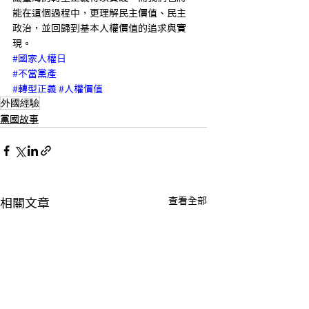
能在這個過程中，更理解民主價值、民主
政治，並回歸到基本人權價值的追求與實
現。
#國家人權日
#不當黨產
#轉型正義
#人權價值
外國經驗
黨國故事
查看全部
相關文章