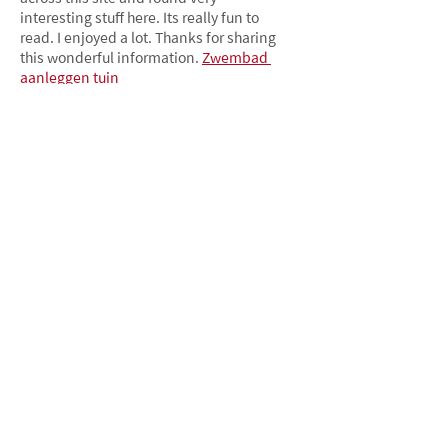
interesting stuff here. Its really fun to 
read. I enjoyed a lot. Thanks for sharing 
this wonderful information. 
Zwembad 
aanleggen tuin
按讚
回覆
doran dennis
7月17日
I am looking for and I love to post a 
comment that "The content of your 
post is awesome" Great work! 
Zwembad kostprijs
按讚
回覆
doran dennis
7月17日