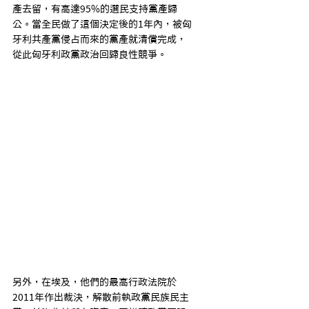
產去留，有高達95%的選民支持黨產歸
公。當全民做了這個決定後的1年內，被匈
牙利共產黨侵占而來的黨產就清償完成，
從此匈牙利政黨政治回歸良性競爭。
另外，在埃及，他們的最高行政法院於
2011年作出裁決，解散前執政黨民族民主