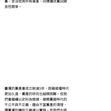
黨，並沒收其所有資產，同樣讓政黨回歸
良性競爭。
臺灣的黨產會成立剛滿5年，距離威權時代
更加久遠，黨產的研究也越顯困難。但我
們會繼續以史料為證據，揭開黨國時代的
不公平與不正義，藉由不當黨產的清理，
讓臺灣的轉型正義得以實踐。而我們也將